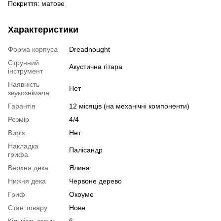
Покриття: матове
Характеристики
Форма корпуса
Dreadnought
Струнний
Акустична гітара
інструмент
Наявність
Нет
звукознімача
Гарантія
12 місяців (на механічні компоненти)
Розмір
4/4
Виріз
Нет
Накладка
Палісандр
грифа
Верхня дека
Ялина
Нижня дека
Червоне дерево
Гриф
Окоуме
Стан товару
Нове
Кількість струн
6