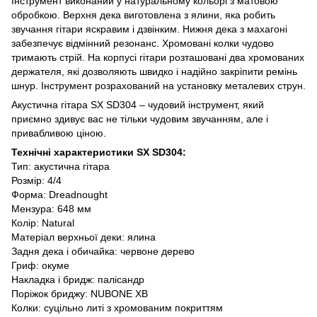
Інструмент виконаний у натуральному кольорі з матовою
обробкою. Верхня дека виготовлена з ялини, яка робить
звучання гітари яскравим і дзвінким. Нижня дека з махагоні
забезпечує відмінний резонанс. Хромовані колки чудово
тримають стрій. На корпусі гітари розташовані два хромованих
держателя, які дозволяють швидко і надійно закріпити ремінь
шнур. Інструмент розрахований на установку металевих струн.
Акустична гітара SX SD304 – чудовий інструмент, який
приємно здивує вас не тільки чудовим звучанням, але і
привабливою ціною.
Технічні характеристики SX SD304:
Тип: акустична гітара
Розмір: 4/4
Форма: Dreadnought
Мензура: 648 мм
Колір: Natural
Матеріал верхньої деки: ялина
Задня дека і обичайка: червоне дерево
Гриф: окуме
Накладка і бридж: палісандр
Поріжок бриджу: NUBONE XB
Колки: суцільно литі з хромованим покриттям