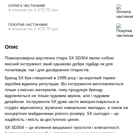
ОПЛАТА ЧАСТИНАМИ
4 платежі по 1 473.75 грн
ПОКУПКА ЧАСТИНАМИ
4 платежі по 1 473.75 грн
Опис
Повнорозмірна акустична гітара SX SD304 являє собою
якісний інструмент, який однаково добре підійде як для
початківців, так і для досвідчених гітаристів.
Бренд SX був створений в 1998 році і за короткий термін
заробив відмінну репутацію. Всі інструменти виготовляються
тільки з якісних матеріалів, тому продукція бренду
відрізняється не тільки чудовим звуком, але і чудовим
дизайном. Інструменти SX дуже часто використовуються в
студіях звукозапису, музичних навчальних закладах, а також на
концертних майданчиках різного розміру. SX сьогодні – це
надійність і якість за доступною ціною.
SX SD304 – це втілення вишуканої простоти і елегантності.