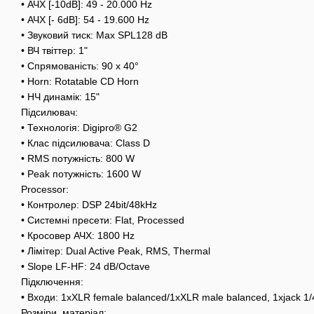
• АЧХ [-10dB]: 49 - 20.000 Hz
• АЧХ [- 6dB]: 54 - 19.600 Hz
• Звуковий тиск: Max SPL128 dB
• ВЧ твіттер: 1"
• Спрямованість: 90 x 40°
• Horn: Rotatable CD Horn
• НЧ динамік: 15"
Підсилювач:
• Технологія: Digipro® G2
• Клас підсилювача: Class D
• RMS потужність: 800 W
• Peak потужність: 1600 W
Processor:
• Контролер: DSP 24bit/48kHz
• Системні пресети: Flat, Processed
• Кросовер АЧХ: 1800 Hz
• Лімітер: Dual Active Peak, RMS, Thermal
• Slope LF-HF: 24 dB/Octave
Підключення:
• Входи: 1xXLR female balanced/1xXLR male balanced, 1xjack 1/
Розміри, матеріал: