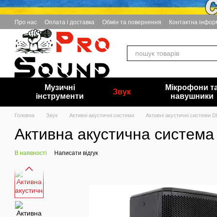
Перейти до основного контенту
Про нас
Оплата і доставка
Обмін та повернення
Контактна інфор
Музичні
Мікрофони т
Звук
інструменти
навушники
Головна
Звук
Активні акустичні системи
Активні акустичні системи D
Активна акустична система 
В наявності
Написати відгук