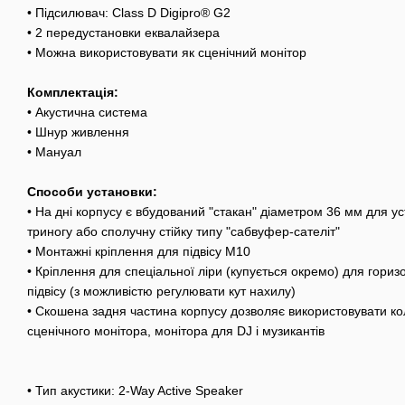
• Підсилювач: Class D Digipro® G2
• 2 передустановки еквалайзера
• Можна використовувати як сценічний монітор
Комплектація:
• Акустична система
• Шнур живлення
• Мануал
Способи установки:
• На дні корпусу є вбудований "стакан" діаметром 36 мм для ус
триногу або сполучну стійку типу "сабвуфер-сателіт"
• Монтажні кріплення для підвісу М10
• Кріплення для спеціальної ліри (купується окремо) для гориз
підвісу (з можливістю регулювати кут нахилу)
• Скошена задня частина корпусу дозволяє використовувати кол
сценічного монітора, монітора для DJ і музикантів
• Тип акустики: 2-Way Active Speaker