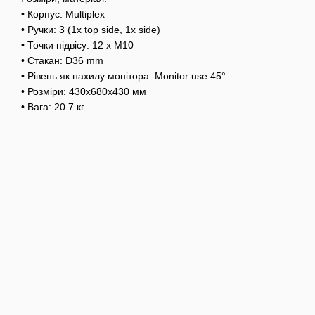
• Корпус: Multiplex
• Ручки: 3 (1x top side, 1x side)
• Точки підвісу: 12 x M10
• Стакан: D36 mm
• Рівень як нахилу монітора: Monitor use 45°
• Розміри: 430х680х430 мм
• Вага: 20.7 кг