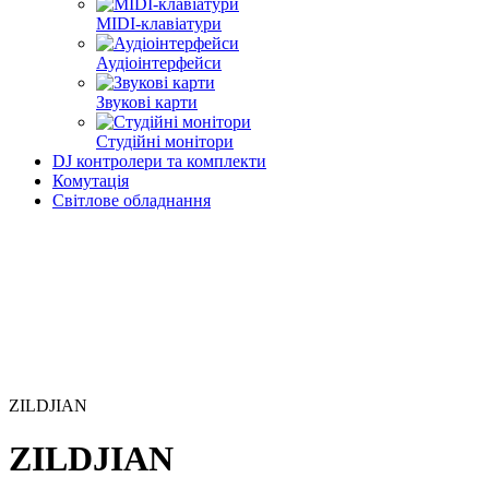
MIDI-клавіатури
Аудіоінтерфейси
Звукові карти
Студійні монітори
DJ контролери та комплекти
Комутація
Світлове обладнання
ZILDJIAN
ZILDJIAN