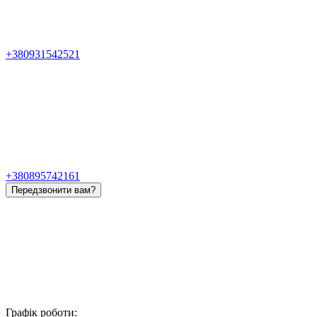
+380931542521
+380895742161
Передзвонити вам?
Графік роботи: