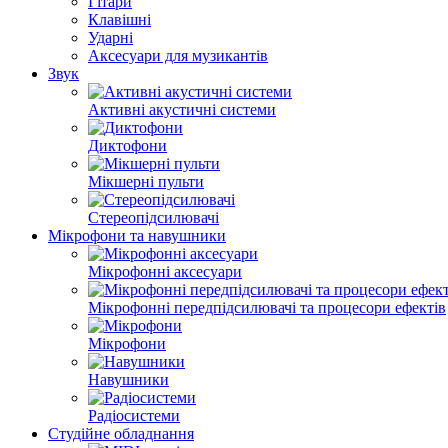
Гітари
Клавішні
Ударні
Аксесуари для музикантів
Звук
Активні акустичні системи
Диктофони
Мікшерні пульти
Стереопідсилювачі
Мікрофони та навушники
Мікрофонні аксесуари
Мікрофонні передпідсилювачі та процесори ефектів
Мікрофони
Навушники
Радіосистеми
Студійне обладнання