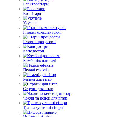
Електрогітари
Бас-гітари
Укулеле
Гітарні комплектуючі
Гітарні процесори
Каподастри
Комбопідсилювачі
Педалі ефектів
Ремені для гітар
Струни для гітар
Чохли та кейси для гітар
Трансакустичні гітари
Цифрові піаніно