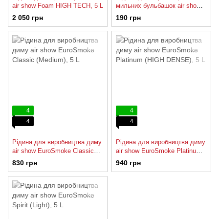
air show Foam HIGH TECH, 5 L
мильних бульбашок air show
EuroBubble RTU, 5 L
2 050 грн
190 грн
4
4
4
4
Рідина для виробництва диму
Рідина для виробництва диму
air show EuroSmoke Classic
air show EuroSmoke Platinum
(Medium), 5 L
(HIGH DENSE), 5 L
830 грн
940 грн