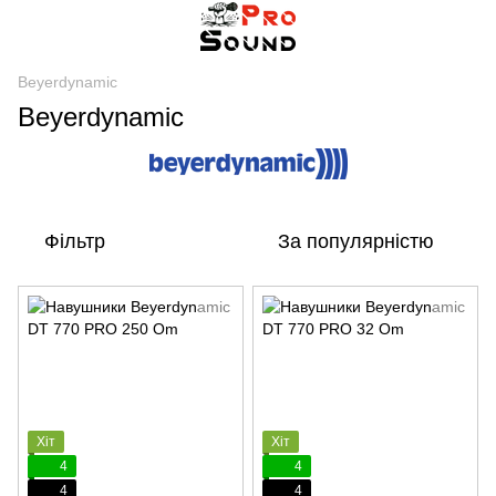
Beyerdynamic
Beyerdynamic
Фільтр
За популярністю
Хіт
Хіт
4
4
4
4