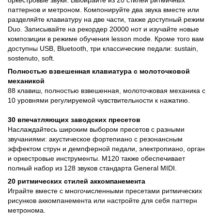
паттернов и метроном. Компонируйте два звука вместе или
разделяйте клавиатуру на две части, также доступный режим
Duo. Записывайте на рекордер 20000 нот и изучайте новые
композиции в режиме обучения lesson mode. Кроме того вам
доступны USB, Bluetooth, три классические педали: sustain,
sostenuto, soft.
Полностью взвешенная клавиатура с молоточковой
механикой
88 клавиш, полностью взвешенная, молоточковая механика с
10 уровнями регулируемой чувствительности к нажатию.
30 впечатляющих заводских пресетов
Наслаждайтесь широким выбором пресетов с разными
звучаниями: акустическое фортепиано с резонансным
эффектом струн и демпферной педали, электропиано, орган
и оркестровые инструменты. M120 также обеспечивает
полный набор из 128 звуков стандарта General MIDI.
20 ритмических стилей аккомпанемента
Играйте вместе с многочисленными пресетами ритмических
рисунков аккомпанемента или настройте для себя паттерн
метронома.