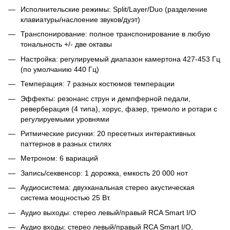
Исполнительские режимы: Split/Layer/Duo (разделение
клавиатуры/наслоение звуков/дуэт)
Транспонирование: полное транспонирование в любую
тональность +/- две октавы
Настройка: регулируемый диапазон камертона 427-453 Гц
(по умолчанию 440 Гц)
Темперация: 7 разных костюмов темперации
Эффекты: резонанс струн и демпферной педали,
реверберация (4 типа), хорус, фазер, тремоло и ротари с
регулируемыми уровнями
Ритмические рисунки: 20 пресетных интерактивных
паттернов в разных стилях
Метроном: 6 вариаций
Запись/секвенсор: 1 дорожка, емкость 20 000 нот
Аудиосистема: двухканальная стерео акустическая
система мощностью 25 Вт.
Аудио выходы: стерео левый/правый RCA Smart I/O
Аудио входы: стерео левый/правый RCA Smart I/O,