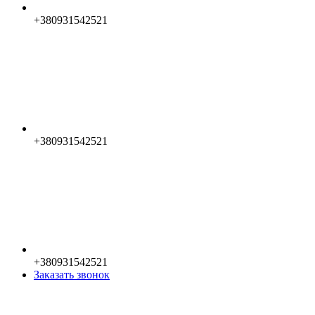
+380931542521
+380931542521
+380931542521
Заказать звонок