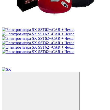
−10%
4
4