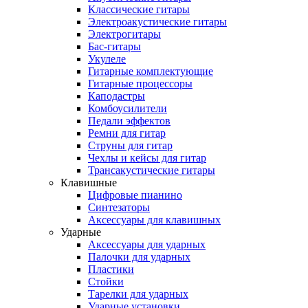
Классические гитары
Электроакустические гитары
Электрогитары
Бас-гитары
Укулеле
Гитарные комплектующие
Гитарные процессоры
Каподастры
Комбоусилители
Педали эффектов
Ремни для гитар
Струны для гитар
Чехлы и кейсы для гитар
Трансакустические гитары
Клавишные
Цифровые пианино
Синтезаторы
Аксессуары для клавишных
Ударные
Аксессуары для ударных
Палочки для ударных
Пластики
Стойки
Тарелки для ударных
Ударные установки