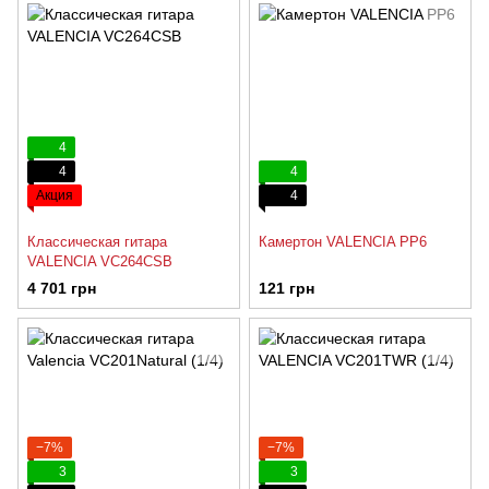
4
4
4
Акция
4
Классическая гитара
Камертон VALENCIA PP6
VALENCIA VC264CSB
4 701 грн
121 грн
−7%
−7%
3
3