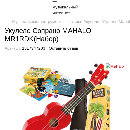
Музыкальные инструменты
Гитары
Укулеле
Укулеле Maha
Укулеле Сопрано MAHALO
MR1RDK(Набор)
Артикул:
1317947283
Оставить отзыв