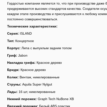
Гордостью компании является то, что при производстве даже
придерживаются высоких стандартов качества. Создатели осу
каждом этапе производства и прислушиваются к любому комме
постоянно совершенствоваться.
Технические характеристики:
Серия:
ISLAND
Тип:
Концертное
Корпус:
Липа с выпуклым задним топом
Гриф:
Jabon
Накладка грифа:
Красное дерево
Бридж:
Красное дерево
Колки:
Винтаж, никелированные
Струны:
Aquila Super Nylgut
Лады:
16 шт, никелированные
Нижний порожек:
Graph Tech NuBone XB
Верхний порожек:
Белый ABS пластик