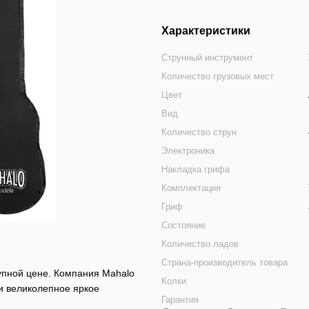
Характеристики
Струнный инструмент
Количество грузовых мест
Цвет
Вид
Количество струн
Электроника
Накладка грифа
Комплектация
Гриф
Состояние
Количество ладов
Страна-производитель товара
упной цене. Компания Mahalo
Колки
 и великолепное яркое
Гарантия