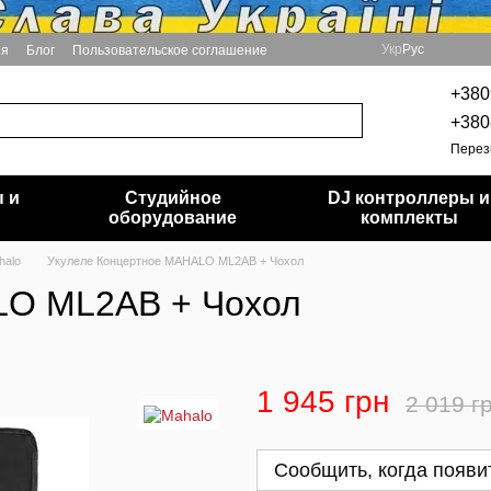
Укр
Рус
ия
Блог
Пользовательское соглашение
+380
+380
Перез
 и
Студийное
DJ контроллеры и
и
оборудование
комплекты
halo
Укулеле Концертное MAHALO ML2AB + Чохол
LO ML2AB + Чохол
1 945 грн
2 019 г
Сообщить, когда появи