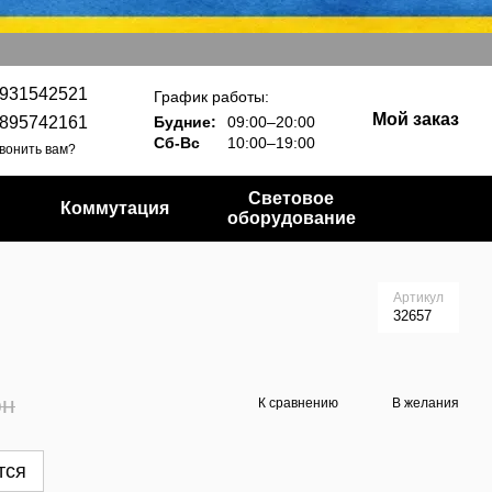
931542521
График работы:
Мой заказ
895742161
Будние:
09:00–20:00
Сб-Вс
10:00–19:00
вонить вам?
Световое
Коммутация
оборудование
Артикул
32657
рн
К сравнению
В желания
тся