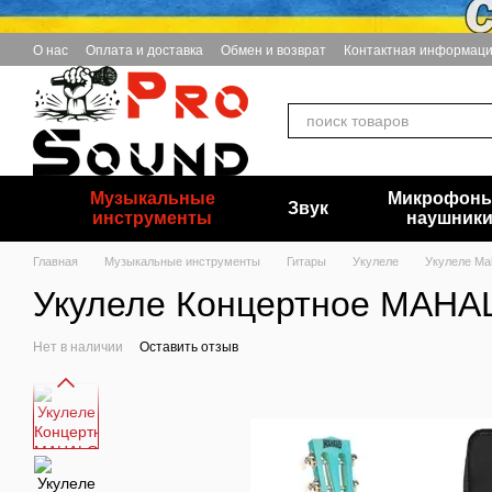
Перейти к основному контенту
О нас
Оплата и доставка
Обмен и возврат
Контактная информац
Музыкальные
Микрофоны
Звук
инструменты
наушник
Главная
Музыкальные инструменты
Гитары
Укулеле
Укулеле Ma
Укулеле Концертное MAHA
Нет в наличии
Оставить отзыв