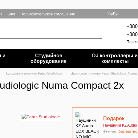
Укр
Рус
ия
Блог
Пользовательское соглашение
+380
+380
Перез
 и
Студийное
DJ контроллеры и
и
оборудование
комплекты
Цифровые пианино Fatar-Studiologic
Цифровое пианино Fatar-Studiologic Numa
udiologic Numa Compact 2x
Подарок
Наушники KZ Audi
438 грн
бесплатно