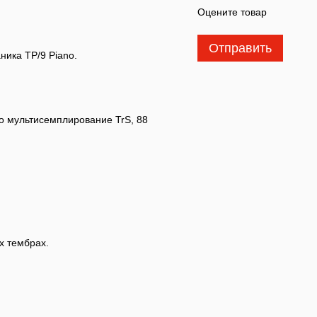
Оцените товар
Отправить
ника TP/9 Piano.
ео мультисемплирование TrS, 88
х тембрах.