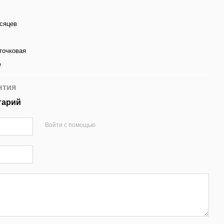
сяцев
точковая
е
нтия
тарий
Войти с помощью