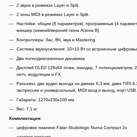
2 звука в режимах Layer и Split.
2 зоны MIDI в режимах Layer и Split.
Настойки: общие (8 параметров), программные (4 параметр
микшер (нижний/верхний /зона A/зона B).
Контроллеры: бас, ВЧ, звук и Mastering.
Система звукоусиления: 10+10 Вт со встроенным цифровы
Два полнодиапазонных динамика.
Дисплей OLED 128x64 точек, энкодер, 7 потенциометров, 2
питч, модуляции и FX.
Разъемы: два аудио выхода на джеках 6,3 мм, джек TRS 6,
экспрессии и универсальный, MIDI вход и выход, порт USB.
Габариты: 1270x230x100 мм.
Вес: 7,1 кг.
Комплектация:
цифровое пианино Fatar-Studiologic Numa Compact 2x
адаптер питания