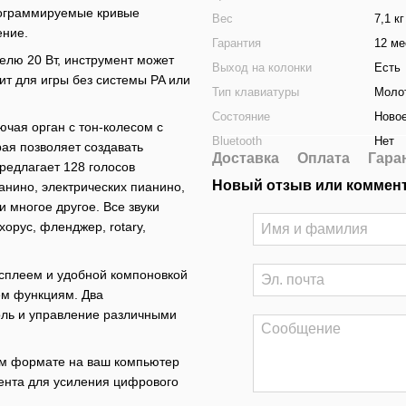
рограммируемые кривые
Вес
7,1 кг
ение.
Гарантия
12 ме
елю 20 Вт, инструмент может
Выход на колонки
Есть
т для игры без системы PA или
Тип клавиатуры
Моло
Состояние
Ново
чая орган с тон-колесом с
Bluetooth
Нет
ая позволяет создавать
Доставка
Оплата
Гара
предлагает 128 голосов
Новый отзыв или коммен
анино, электрических пианино,
и многое другое. Все звуки
орус, фленджер, rotary,
сплеем и удобной компоновкой
ем функциям. Два
оль и управление различными
ом формате на ваш компьютер
ента для усиления цифрового