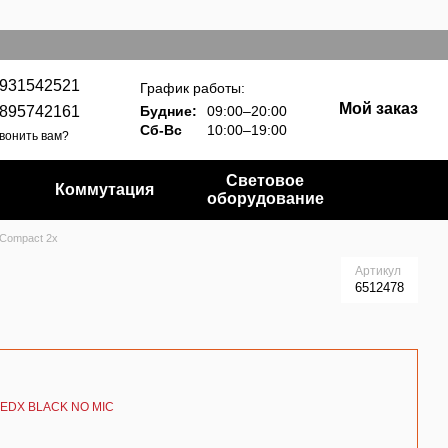
931542521
График работы:
Мой заказ
895742161
Будние:
09:00–20:00
Сб-Вс
10:00–19:00
вонить вам?
Световое
Коммутация
оборудование
 Compact 2x
Артикул
6512478
o EDX BLACK NO MIC