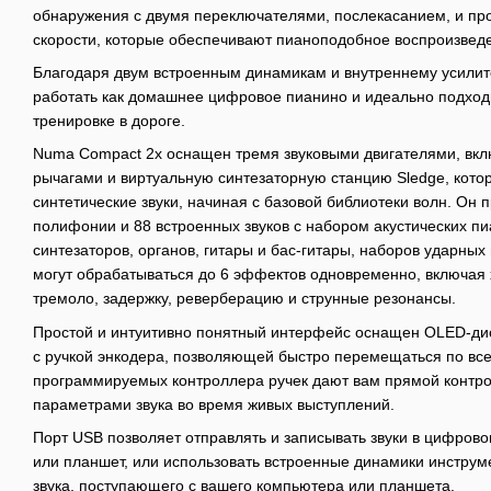
обнаружения с двумя переключателями, послекасанием, и п
скорости, которые обеспечивают пианоподобное воспроизвед
Благодаря двум встроенным динамикам и внутреннему усилит
работать как домашнее цифровое пианино и идеально подходи
тренировке в дороге.
Numa Compact 2x оснащен тремя звуковыми двигателями, вклю
рычагами и виртуальную синтезаторную станцию Sledge, котор
синтетические звуки, начиная с базовой библиотеки волн. Он 
полифонии и 88 встроенных звуков с набором акустических пи
синтезаторов, органов, гитары и бас-гитары, наборов ударных 
могут обрабатываться до 6 эффектов одновременно, включая х
тремоло, задержку, реверберацию и струнные резонансы.
Простой и интуитивно понятный интерфейс оснащен OLED-ди
с ручкой энкодера, позволяющей быстро перемещаться по вс
программируемых контроллера ручек дают вам прямой контр
параметрами звука во время живых выступлений.
Порт USB позволяет отправлять и записывать звуки в цифров
или планшет, или использовать встроенные динамики инструм
звука, поступающего с вашего компьютера или планшета.