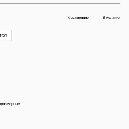
К сравнению
В желания
тся
оразмерные