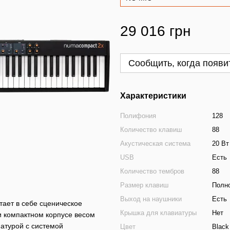
29 016 грн
Сообщить, когда появи
Характеристики
Полифония
128
Количество клавиш
88
Акустическая система
20 Вт
USB
Есть
Количество тембров
88
Размер клавиш
Полн
Выход на наушники
Есть
тает в себе сценическое
Крышка для клавиатуры
Нет
 и компактном корпусе весом
иатурой с системой
Цвет
Black