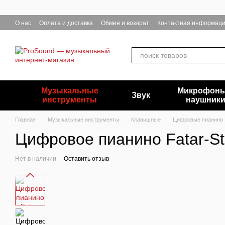
Перейти к основному контенту
О нас
Оплата и доставка
Обмен и возврат
Контактная информац
Музыкальные
Микрофоны
Звук
инструменты
наушник
Главная
Музыкальные инструменты
Клавишные
Цифровые пианино
Цифровое пианино Fatar-St
Нет в наличии
Оставить отзыв