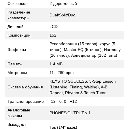
Секвенсор
2-дорожечный
Разделение
Dual/Split/Duo
клавиатуры
Дисплей
LCD
Композиции
152
Реверберация (15 типов), хорус (5
Эффекты
типов), Master EQ (5 типов), Harmony
(26 типов), Арпеджиатор (152 типа)
Память
1.4 МБ
Метроном
11 - 280 bpm
KEYS TO SUCCESS, 3-Step Lesson
Система обучения
(Listening, Timing, Waiting), A-B
Repeat, Rhythm & Touch Tutor
Транспонирование
-12 - 0, 0 - +12
Аналоговые
PHONES/OUTPUT x 1
выходы
Выход для
Так (1/4" джек)