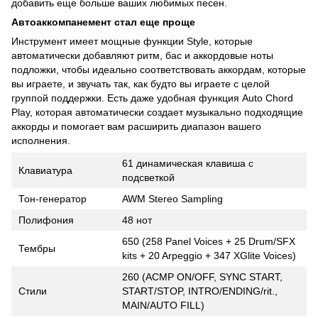
добавить еще больше ваших любимых песен.
Автоаккомпанемент стал еще проще
Инструмент имеет мощные функции Style, которые
автоматически добавляют ритм, бас и аккордовые ноты
подложки, чтобы идеально соответствовать аккордам, которые
вы играете, и звучать так, как будто вы играете с целой
группой поддержки. Есть даже удобная функция Auto Chord
Play, которая автоматически создает музыкально подходящие
аккорды и помогает вам расширить диапазон вашего
исполнения.
61 динамическая клавиша с
Клавиатура
подсветкой
Тон-генератор
AWM Stereo Sampling
Полифония
48 нот
650 (258 Panel Voices + 25 Drum/SFX
Тембры
kits + 20 Arpeggio + 347 XGlite Voices)
260 (ACMP ON/OFF, SYNC START,
Стили
START/STOP, INTRO/ENDING/rit.,
MAIN/AUTO FILL)