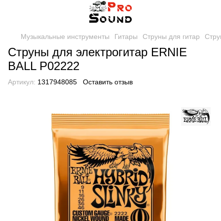
Музыкальные инструменты
Гитары
Струны для гитар
Стру
Струны для электрогитар ERNIE
BALL P02222
Артикул:
1317948085
Оставить отзыв