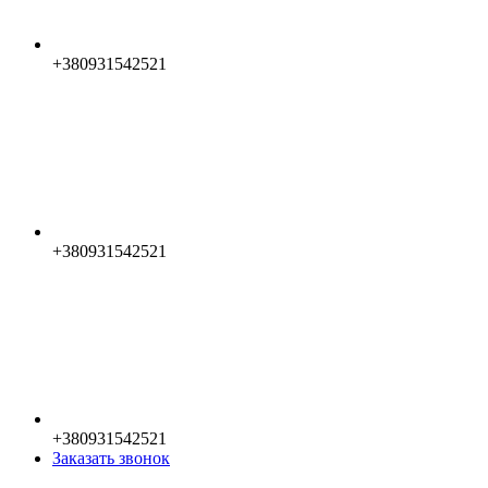
+380931542521
+380931542521
+380931542521
Заказать звонок