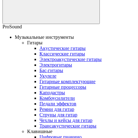
ProSound
Музыкальные инструменты
Гитары
Акустические гитары
Классические гитары
Электроакустические гитары
Электрогитары
Бас-гитары
Укулеле
Гитарные комплектующие
Гитарные процессоры
Каподастры
Комбоусилители
Педали эффектов
Ремни для гитар
Струны для гитар
Чехлы и кейсы для гитар
Трансакустические гитары
Клавишные
Цифровые пианино