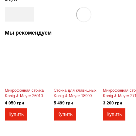
Мы рекомендуем
Микрофонная стойка
Стойка для клавишных
Микрофонная сто
Konig & Meyer 26010-
Konig & Meyer 18990-
Konig & Meyer 27
300-76 (белая)
015-55 (усиленная)
300-55
4 050 грн
5 499 грн
3 200 грн
Купить
Купить
Купить