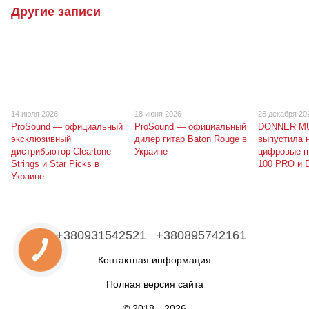
Другие записи
14 июля 2026
18 июня 2026
26 декабря 20
ProSound — официальный
ProSound — официальный
DONNER M
эксклюзивный
дилер гитар Baton Rouge в
выпустила 
дистрибьютор Cleartone
Украине
цифровые п
Strings и Star Picks в
100 PRO и 
Украине
+380931542521
+380895742161
Контактная информация
Полная версия сайта
© 2018—2026