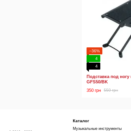
−36%
4
4
Подставка под ногу
GFS50/BK
350 грн
550 грн
Каталог
Музыкальные инструменты