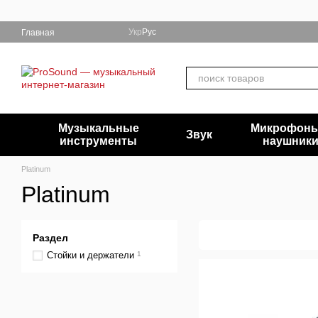
Перейти к основному контенту
Укр
Рус
Главная
Музыкальные
Микрофоны
Звук
инструменты
наушник
Platinum
Platinum
Раздел
Стойки и держатели
1