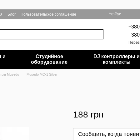
Укр
Рус
ия
Блог
Пользовательское соглашение
+380
+380
Перез
 и
Студийное
DJ контроллеры и
и
оборудование
комплекты
стры Musedo
Musedo MC-1 Silver
188 грн
Сообщить, когда появи