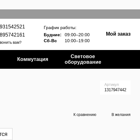
931542521
График работы:
Мой заказ
895742161
Будние:
09:00–20:00
Сб-Вс
10:00–19:00
вонить вам?
Световое
Коммутация
оборудование
Артикул
1317947442
К сравнению
В желания
тся