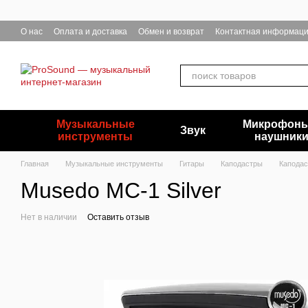
Перейти к основному контенту
О нас
Оплата и доставка
Обмен и возврат
Контактная информац
Музыкальные
Микрофоны
Звук
инструменты
наушник
Главная
Музыкальные инструменты
Гитары
Каподастры
Капода
Musedo MC-1 Silver
Нет в наличии
Оставить отзыв