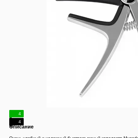
4
4
Описание
Очень удобный и надежный быстросъемный каподастр Musedo