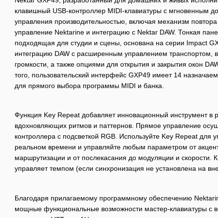
клавишный USB-контроллер MIDI-клавиатуры с мгновенным до
управления производительностью, включая механизм повтора
управление Nektarine и интеграцию с Nektar DAW. Тонкая пан
подходящая для студии и сцены, основана на серии Impact 
интеграцию DAW с расширенным управлением транспортом, в
громкости, а также опциями для открытия и закрытия окон DA
того, пользовательский интерфейс GXP49 имеет 14 назначаем
для прямого выбора программы MIDI и банка.
Функция Key Repeat добавляет инновационный инструмент в 
вдохновляющих ритмов и паттернов. Прямое управление осу
контроллера с подсветкой RGB. Используйте Key Repeat для у
реальном времени и управляйте любым параметром от акцент
маршрутизации и от послекасания до модуляции и скорости. К
управляет темпом (если синхронизация не установлена на в
Благодаря прилагаемому программному обеспечению Nektarin
мощные функциональные возможности мастер-клавиатуры с в