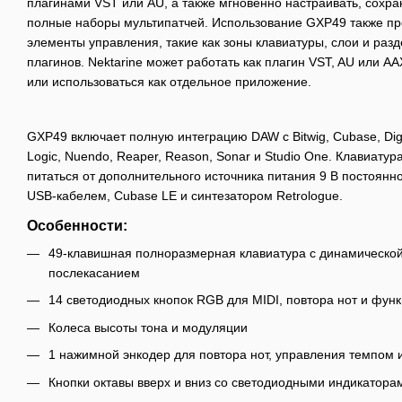
плагинами VST или AU, а также мгновенно настраивать, сохра
полные наборы мультипатчей. Использование GXP49 также п
элементы управления, такие как зоны клавиатуры, слои и ра
плагинов. Nektarine может работать как плагин VST, AU или 
или использоваться как отдельное приложение.
GXP49 включает полную интеграцию DAW с Bitwig, Cubase, Digi
Logic, Nuendo, Reaper, Reason, Sonar и Studio One. Клавиату
питаться от дополнительного источника питания 9 В постоянно
USB-кабелем, Cubase LE и синтезатором Retrologue.
Особенности:
49-клавишная полноразмерная клавиатура с динамической
послекасанием
14 светодиодных кнопок RGB для MIDI, повтора нот и функ
Колеса высоты тона и модуляции
1 нажимной энкодер для повтора нот, управления темпом 
Кнопки октавы вверх и вниз со светодиодными индикатора