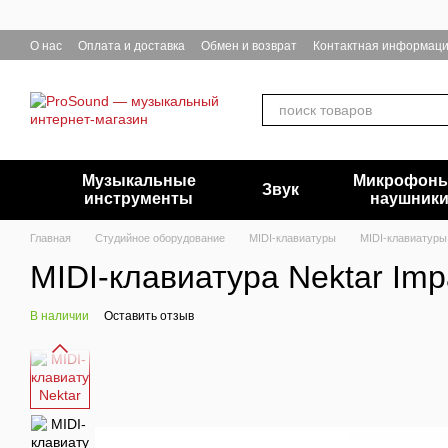
Перейти к основному контенту
О нас
Оплата и доставка
Обмен и возврат
Контактная информац
Музыкальные
Микрофоны
Звук
инструменты
наушник
Главная
Студийное оборудование
MIDI-клавиатуры
MIDI-клавиатуры
MIDI-клавиатура Nektar Im
В наличии
Оставить отзыв