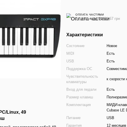
ОПЛАТА ЧАСТЯМИ
3 платежа по 2 401.67 грн
Характеристики
Состояние
Новое
MIDI
Есть
USB
Есть
Поддержка ОС
Совместима
Чувствительность
к скорости
клавиатуры
Вход для педали
Есть
Размер клавиш
Полноразм
Комплектация
МИДИ-клави
Cubase LE 
PC/Linux, 49
Питание
USB
иш
Гарантия
12 месяцев
елей, представляет собой 49-