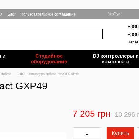
Укр
Рус
ия
Блог
Пользовательское соглашение
+380
+380
Перез
 и
Студийное
DJ контроллеры и
и
оборудование
комплекты
 Nektar
MIDI-клавиатура Nektar Impact GXP49
pact GXP49
7 205 грн
10 296 
Купить