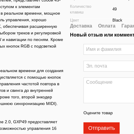
ступом к элементам
Количество
49
клавиш
 в реальном времени, мощное
ель управления, хорошо
Цвет
Black
Доставка
Оплата
Гара
GX, обеспечивая расширенную
ыбором треков и регулировкой
Новый отзыв или коммен
W и навигации по песням. Кроме
ых кнопок RGB с подсветкой
реальном времени для создания
ществляется с помощью кнопок
правления частотой повтора в
ов и свинга до внутренней
роме того, второй энкодер
нешнюю синхронизацию MIDI).
Оцените товар
e 2.0, GXP49 предоставляет
Отправить
озможностью управления 16