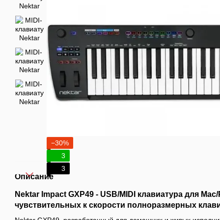
−30%
3
3
Описание
Nektar Impact GXP49 - USB/MIDI клавиатура для Mac/
чувствительных к скорости полноразмерных клав
Nektar GXP49, разработанный для домашних и живых исполнит