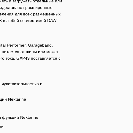
нять и загружать отдельные или
редоставляет расширенные
зделения для всех размещенных
AAX в любой совместимой DAW
tal Performer, Garageband,
ра питается от шины или может
го тока. GXP49 поставляется с
 чувствительностью и
ций Nektarine
и функций Nektarine
ми