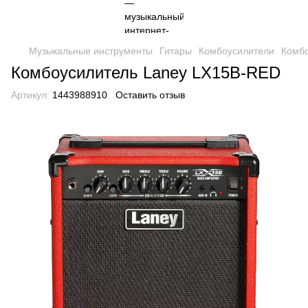
Музыкальные инструменты
Гитары
Комбоусилители
Комбо
Комбоусилитель Laney LX15B-RED
Артикул:
1443988910
Оставить отзыв