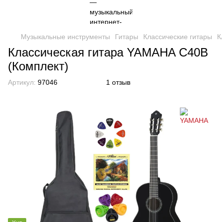
Музыкальные инструменты
Гитары
Классические гитары
К
Классическая гитара YAMAHA C40B
(Комплект)
Артикул:
97046
1 отзыв