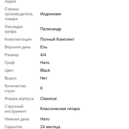
ладов
Страна-
производитель
Индонезия
товара
Накладка
Палисандр
грифа
Комплектация
Полный Комплект
Верхняя дека
Ель
Размер
4/4
Гриф
Нато
Цвет
Black
Вырез
Нет
Количество
6
струн
Форма корпуса
Classical
Струнный
Классическая гитара
инструмент
Нижняя дека
Нато
Гарантия
24 месяца