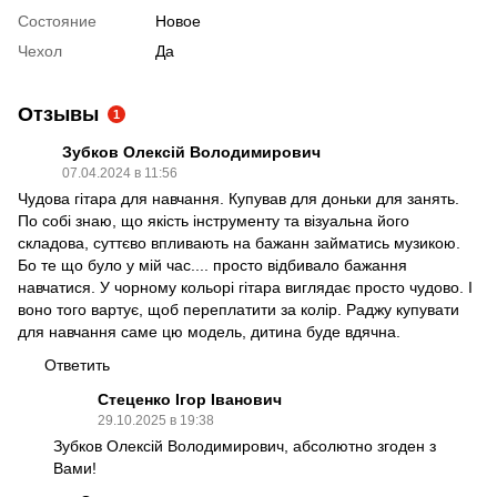
Состояние
Новое
Чехол
Да
Отзывы
1
Зубков Олексій Володимирович
07.04.2024 в 11:56
Чудова гітара для навчання. Купував для доньки для занять.
По собі знаю, що якість інструменту та візуальна його
складова, суттєво впливають на бажанн займатись музикою.
Бо те що було у мій час.... просто відбивало бажання
навчатися. У чорному кольорі гітара виглядає просто чудово. І
воно того вартує, щоб переплатити за колір. Раджу купувати
для навчання саме цю модель, дитина буде вдячна.
Ответить
Стеценко Ігор Іванович
29.10.2025 в 19:38
Зубков Олексій Володимирович, абсолютно згоден з
Вами!