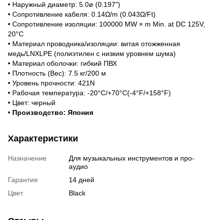
• Наружный диаметр: 5.0ø (0.197")
• Сопротивление кабеля: 0.14Ω/m (0.043Ω/Ft)
• Сопротивление изоляции: 100000 MW × m Min. at DC 125V,
20°C
• Материал проводника/изоляции: витая отожженная
медь/LNXLPE (полиэтилен с низким уровнем шума)
• Материал оболочки: гибкий ПВХ
• Плотность (Вес): 7.5 кг/200 м
• Уровень прочности: 421N
• Рабочая температура: -20°C/+70°C(-4°F/+158°F)
• Цвет: черный
•
Производство: Япония
Характеристики
Назначение
Для музыкальных инструментов и про-
аудио
Гарантия
14 дней
Цвет
Black