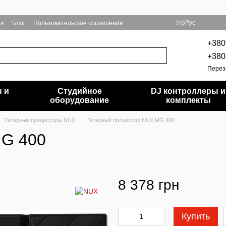
Укр
Рус
ия
Блог
Пользовательское соглашение
+380
+380
Перез
 и
Студийное
DJ контроллеры и
и
оборудование
комплекты
Гитарные процессоры NUX
Гитарный процессор NUX MG 400
MG 400
8 378 грн
Купить