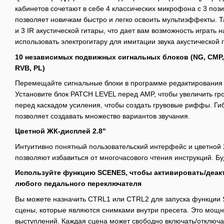
кабинетов сочетают в себе 4 классических микрофона с 3 пози
позволяет новичкам быстро и легко освоить мультиэффекты. Т
и 3 IR акустической гитары, что дает вам возможность играть 
использовать электрогитару для имитации звука акустической 
10 независимых подвижных сигнальных блоков (NG, CMP, E
RVB, PL)
Перемещайте сигнальные блоки в программе редактирования 
Установите блок PATCH LEVEL перед AMP, чтобы увеличить гр
перед каскадом усиления, чтобы создать грувовые риффы. Ги
позволяет создавать множество вариантов звучания.
Цветной ЖК-дисплей 2.8"
Интуитивно понятный пользовательский интерфейс и цветной
позволяют избавиться от многочасового чтения инструкций. Б
Используйте функцию SCENES, чтобы активировать/деак
любого педального переключателя
Вы можете назначить CTRL1 или CTRL2 для запуска функции 
сцены, которые являются снимками внутри пресета. Это мощ
выступлений. Каждая сцена может свободно включать/отключат