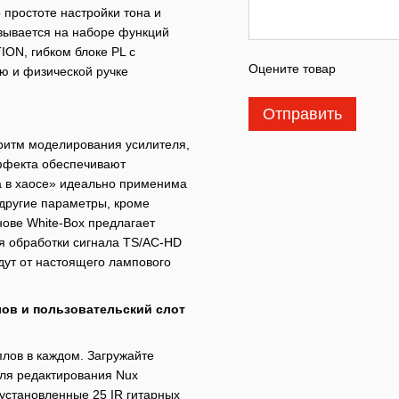
 простоте настройки тона и
вывается на наборе функций
ION, гибком блоке PL с
Оцените товар
ю и физической ручке
Отправить
ритм моделирования усилителя,
эффекта обеспечивают
а в хаосе» идеально применима
 другие параметры, кроме
ове White-Box предлагает
ия обработки сигнала TS/AC-HD
дут от настоящего лампового
лов и пользовательский слот
лов в каждом. Загружайте
ля редактирования Nux
дустановленные 25 IR гитарных