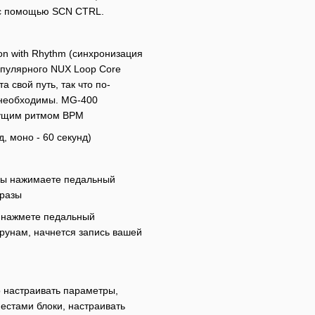
 с помощью SCN CTRL.
n with Rhythm (синхронизация
опулярного NUX Loop Core
а свой путь, так что по-
 необходимы. MG-400
екущим ритмом BPM
 моно - 60 секунд)
 вы нажимаете педальный
фразы
ы нажмете педальный
трунам, начнется запись вашей
о настраивать параметры,
местами блоки, настраивать