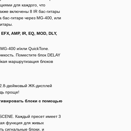
циями для каждого, что
акже включены 8 IR бас-гитары
на бас-гитаре через MG-400, или
гитары.
FX, AMP, IR, EQ, MOD, DLY,
MG-400 и/или QuickTone.
омкость. Поместите блок DELAY
бкая маршрутизация блоков
 2.8-дюймовый ЖК-дисплей
удь проще!
тивировать блоки с помощью
SCENE. Каждый пресет имеет 3
ная функция для живых
ь сигнальные блоки, и