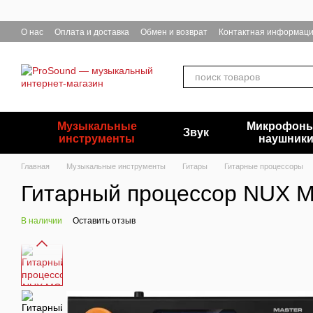
Перейти к основному контенту
О нас
Оплата и доставка
Обмен и возврат
Контактная информац
Музыкальные
Микрофоны
Звук
инструменты
наушник
Главная
Музыкальные инструменты
Гитары
Гитарные процессоры
Гитарный процессор NUX 
В наличии
Оставить отзыв