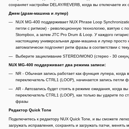
сохраняет настройки DELAY/REVERB, когда вы отключаете их
Джем (драм-машина и лупер)
NUX MG-400 поддерживает NUX Phrase Loop Synchronizatio
петли с ритмом) - революционную технологию, взятую с п
Stompbox, а затем JTC Pro Drum & Loop. У каждого гитарист
настоящему универсальная драм-машина и лупер просто
автоматически подгоняет ритм фразы в соответствии с т
Выберите зацикливание STEREO/MONO (стерео - 30 секунд,
NUX MG-400 поддерживает два режима записи:
NR - Обычная запись работает как функция лупера, когда
переключатель CTRL1 (LOOP), начинается запись петли 
AR - Автозапись будет стоять в режиме ожидания, когда в
переключатель CTRL1 (LOOP), как только вы ударите по с
фразы
Редактор Quick Tone
Подключитесь к редактору NUX Quick Tone, и вы сможете легк
загружать исправления, сохранять и загружать патчи, менять 