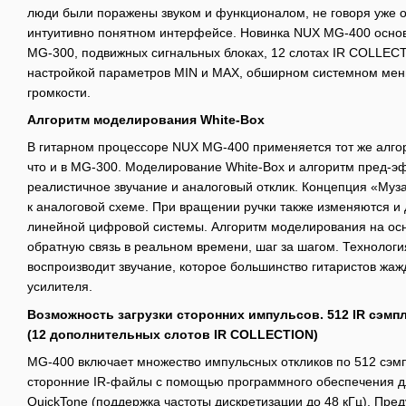
люди были поражены звуком и функционалом, не говоря уже о
интуитивно понятном интерфейсе. Новинка NUX MG-400 осно
MG-300, подвижных сигнальных блоках, 12 слотах IR COLLECT
настройкой параметров MIN и MAX, обширном системном мен
громкости.
Алгоритм моделирования White-Box
В гитарном процессоре NUX MG-400 применяется тот же алго
что и в MG-300. Моделирование White-Box и алгоритм пред-
реалистичное звучание и аналоговый отклик. Концепция «Муз
к аналоговой схеме. При вращении ручки также изменяются и
линейной цифровой системы. Алгоритм моделирования на осн
обратную связь в реальном времени, шаг за шагом. Технолог
воспроизводит звучание, которое большинство гитаристов жаж
усилителя.
Возможность загрузки сторонних импульсов. 512 IR сэмп
(12 дополнительных слотов IR COLLECTION)
MG-400 включает множество импульсных откликов по 512 сэмп
сторонние IR-файлы с помощью программного обеспечения д
QuickTone (поддержка частоты дискретизации до 48 кГц). Пре