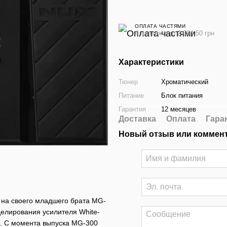
ОПЛАТА ЧАСТЯМИ
4 платежа по 2 094.50 грн
Характеристики
Тюнер
Хроматический
Питание
Блок питания
Гарантия
12 месяцев
Доставка
Оплата
Гара
Новый отзыв или коммен
 на своего младшего брата MG-
елирования усилителя White-
e. С момента выпуска MG-300