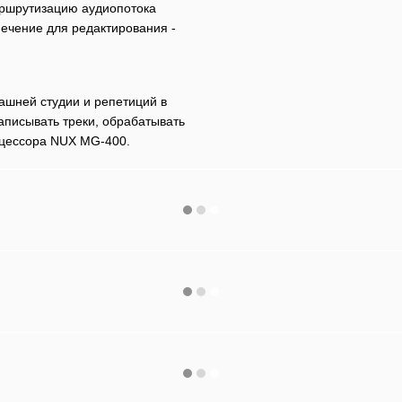
аршрутизацию аудиопотока
печение для редактирования -
ашней студии и репетиций в
аписывать треки, обрабатывать
оцессора NUX MG-400.