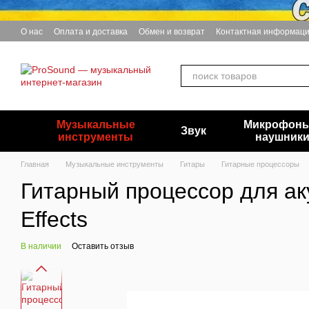
Перейти к основному контенту
О нас
Оплата и доставка
Обмен и возврат
Контактная информац
Музыкальные
Микрофоны
Звук
инструменты
наушник
Главная
Музыкальные инструменты
Гитары
Гитарные процессоры
Гитарный процессор для а
Effects
В наличии
Оставить отзыв