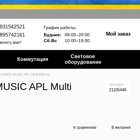
931542521
График работы:
Мой заказ
895742161
Будние:
09:00–20:00
Сб-Вс
10:00–19:00
вонить вам?
Световое
Коммутация
оборудование
ONNER MUSIC APL Multi Effects
USIC APL Multi
Артикул
21105448
К сравнению
В желания