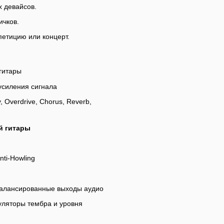
х девайсов.
ичков.
петицию или концерт.
 гитары
усиления сигнала
 Overdrive, Chorus, Reverb,
й гитары
nti-Howling
балансированные выходы аудио
уляторы тембра и уровня