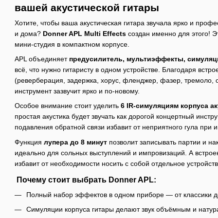
вашей акустической гитары
Хотите, чтобы ваша акустическая гитара звучала ярко и профе
и дома?
Donner APL Multi Effects
создан именно для этого! Э
мини-студия в компактном корпусе.
APL объединяет
предусилитель, мультиэффекты, симуляци
всё, что нужно гитаристу в одном устройстве. Благодаря вст
(реверберация, задержка, хорус, фленджер, фазер, тремоло, 
инструмент зазвучит ярко и по-новому.
Особое внимание стоит уделить
6 IR-симуляциям корпуса ак
простая акустика будет звучать как дорогой концертный инстр
подавления обратной связи избавит от неприятного гула при и
Функция
лупера до 8 минут
позволит записывать партии и на
идеально для сольных выступлений и импровизаций. А встро
избавит от необходимости носить с собой отдельное устройств
Почему стоит выбрать Donner APL:
Полный набор эффектов в одном приборе — от классики д
Симуляции корпуса гитары делают звук объёмным и натур