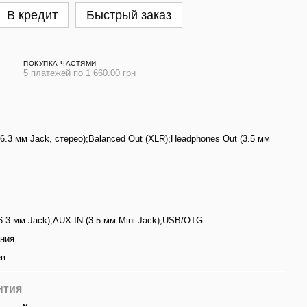
В кредит
Быстрый заказ
ПОКУПКА ЧАСТЯМИ
5 платежей по 1 660.00 грн
(6.3 мм Jack, стерео);Balanced Out (XLR);Headphones Out (3.5 мм
 (6.3 мм Jack);AUX IN (3.5 мм Mini-Jack);USB/OTG
ания
ев
нтия