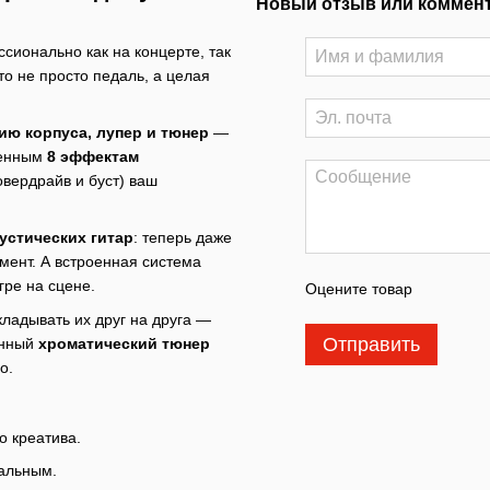
Новый отзыв или коммен
ссионально как на концерте, так
то не просто педаль, а целая
ю корпуса, лупер и тюнер
—
роенным
8 эффектам
овердрайв и буст) ваш
устических гитар
: теперь даже
умент. А встроенная система
гре на сцене.
Оцените товар
кладывать их друг на друга —
Отправить
енный
хроматический тюнер
о.
о креатива.
альным.