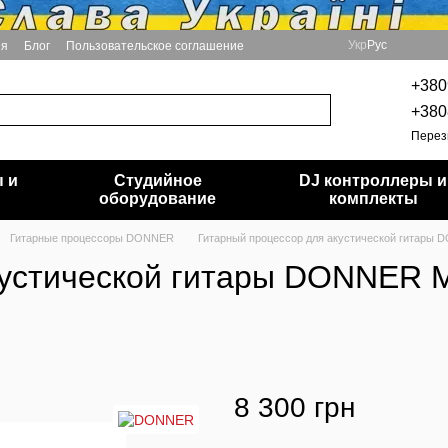
Укр
Рус
ия
Блог
Пользовательское соглашение
+380
+380
Перез
 и
Студийное
DJ контроллеры и
и
оборудование
комплекты
Гитарные процессоры DONNER
Гитарный процессор для акустической гитары D
кустической гитары DONNER M
8 300 грн