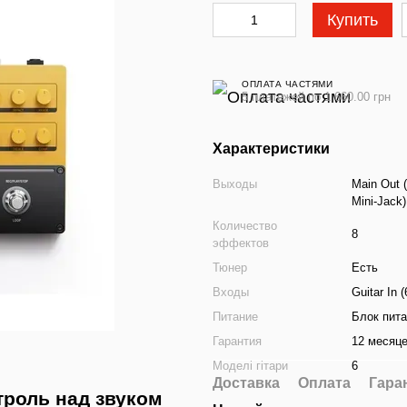
Купить
ОПЛАТА ЧАСТЯМИ
5 платежей по 1 660.00 грн
Характеристики
Выходы
Main Out 
Mini-Jack)
Количество
8
эффектов
Тюнер
Есть
Входы
Guitar In
Питание
Блок пит
Гарантия
12 месяц
Моделі гітари
6
Доставка
Оплата
Гара
троль над звуком