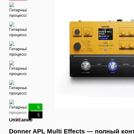
5
5
Описание
Donner APL Multi Effects — полный кон