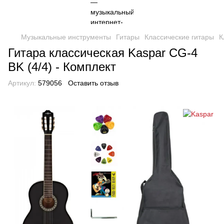
Музыкальные инструменты
Гитары
Классические гитары
К
Гитара классическая Kaspar CG-4
BK (4/4) - Комплект
Артикул:
579056
Оставить отзыв