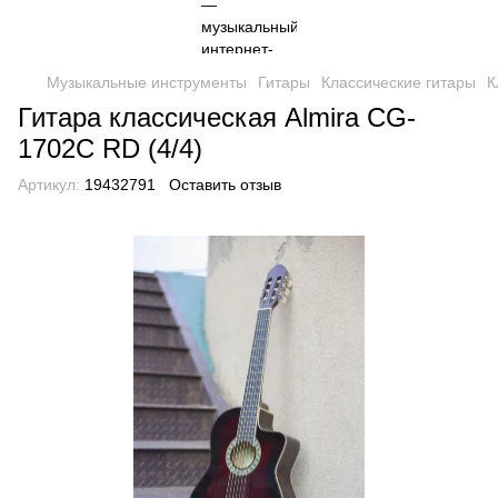
Музыкальные инструменты
Гитары
Классические гитары
К
Гитара классическая Almira CG-
1702C RD (4/4)
Артикул:
19432791
Оставить отзыв