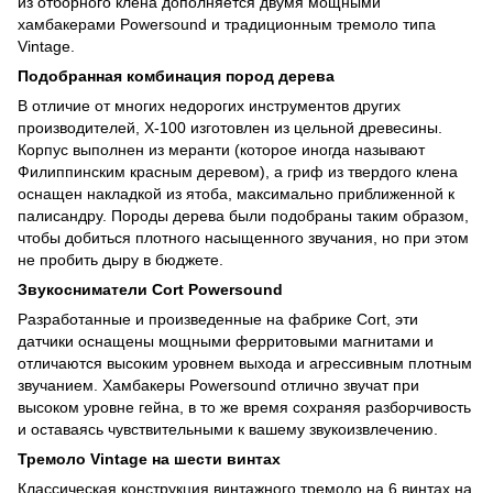
из отборного клена дополняется двумя мощными
хамбакерами Powersound и традиционным тремоло типа
Vintage.
Подобранная комбинация пород дерева
В отличие от многих недорогих инструментов других
производителей, X-100 изготовлен из цельной древесины.
Корпус выполнен из меранти (которое иногда называют
Филиппинским красным деревом), а гриф из твердого клена
оснащен накладкой из ятоба, максимально приближенной к
палисандру. Породы дерева были подобраны таким образом,
чтобы добиться плотного насыщенного звучания, но при этом
не пробить дыру в бюджете.
Звукосниматели Cort Powersound
Разработанные и произведенные на фабрике Cort, эти
датчики оснащены мощными ферритовыми магнитами и
отличаются высоким уровнем выхода и агрессивным плотным
звучанием. Хамбакеры Powersound отлично звучат при
высоком уровне гейна, в то же время сохраняя разборчивость
и оставаясь чувствительными к вашему звукоизвлечению.
Тремоло Vintage на шести винтах
Классическая конструкция винтажного тремоло на 6 винтах на