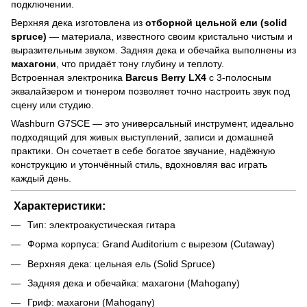
подключении.
Верхняя дека изготовлена из
отборной цельной ели (solid
spruce)
— материала, известного своим кристально чистым и
выразительным звуком. Задняя дека и обечайка выполнены из
махагони
, что придаёт тону глубину и теплоту.
Встроенная электроника
Barcus Berry LX4
с 3-полосным
эквалайзером и тюнером позволяет точно настроить звук под
сцену или студию.
Washburn G7SCE — это универсальный инструмент, идеально
подходящий для живых выступлений, записи и домашней
практики. Он сочетает в себе богатое звучание, надёжную
конструкцию и утончённый стиль, вдохновляя вас играть
каждый день.
Характеристики:
Тип: электроакустическая гитара
Форма корпуса: Grand Auditorium с вырезом (Cutaway)
Верхняя дека: цельная ель (Solid Spruce)
Задняя дека и обечайка: махагони (Mahogany)
Гриф: махагони (Mahogany)