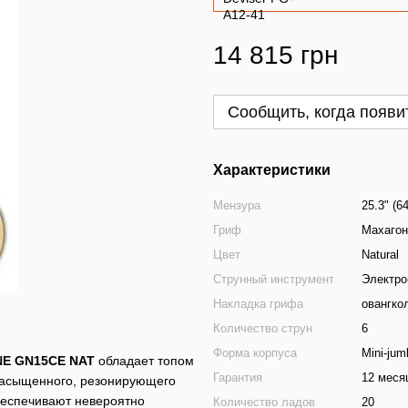
14 815 грн
Сообщить, когда появи
Характеристики
Мензура
25.3" (6
Гриф
Махагон
Цвет
Natural
Струнный инструмент
Электро
Накладка грифа
овангко
Количество струн
6
Форма корпуса
Mini-jum
E GN15CE NAT
обладает топом
Гарантия
12 меся
 насыщенного, резонирующего
обеспечивают невероятно
Количество ладов
20