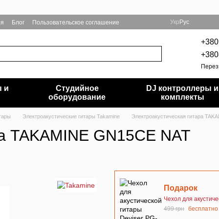
Укр
Рус
ия
Блог
Пользовательское соглашение
+380
+380
Перез
 и
Студийное
DJ контроллеры и
и
оборудование
комплекты
тары
Электроакустические гитары Takamine
Электроакустическая гитара TA
ара TAKAMINE GN15CE NAT
Подарок
Чехол для акустиче
499 грн
бесплатно