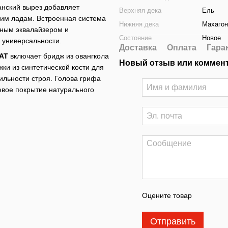
нский вырез добавляет
Верхняя дека
Ель
хним ладам. Встроенная система
Нижняя дека
Махагон
сным эквалайзером и
Состояние
Новое
 универсальности.
Доставка
Оплата
Гара
AT
включает бридж из овангкола
Новый отзыв или коммен
ки из синтетической кости для
ильности строя. Голова грифа
цевое покрытие натурального
Оцените товар
Отправить