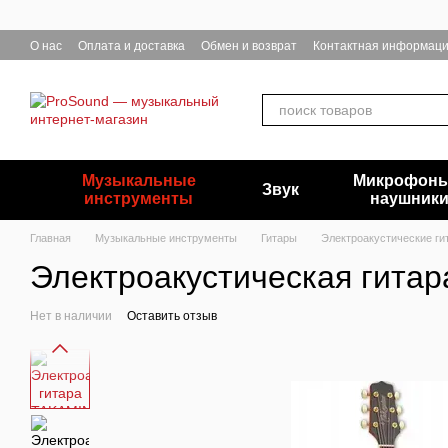
Перейти к основному контенту
О нас
Оплата и доставка
Обмен и возврат
Контактная информац
Музыкальные
Микрофоны
Звук
инструменты
наушник
Главная
Музыкальные инструменты
Гитары
Электроакустические ги
Электроакустическая гит
Нет в наличии
Оставить отзыв