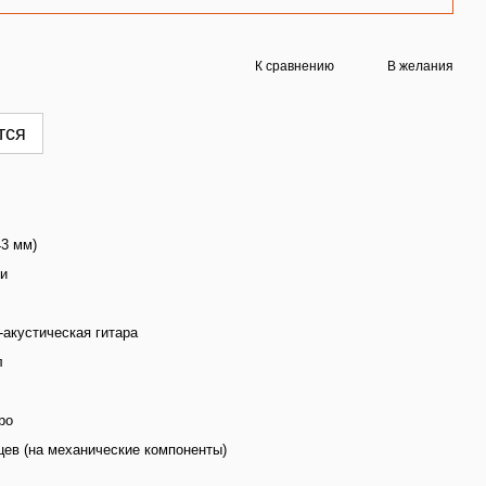
К сравнению
В желания
тся
43 мм)
и
-акустическая гитара
л
bo
цев (на механические компоненты)