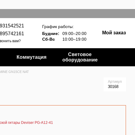
931542521
График работы:
Мой заказ
895742161
Будние:
09:00–20:00
Сб-Вс
10:00–19:00
вонить вам?
Световое
Коммутация
оборудование
KAMINE GN15CE NAT
Артикул
30168
ской гитары Deviser PG-A12-41