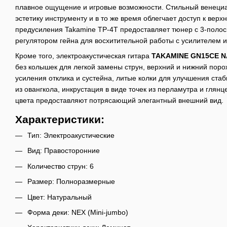
плавное ощущение и игровые возможности. Стильный венециа
эстетику инструменту и в то же время облегчает доступ к вер
предусиления Takamine TP-4T предоставляет тюнер с 3-поло
регулятором гейна для восхитительной работы с усилителем и
Кроме того, электроакустическая гитара
TAKAMINE GN15CE N
без колышек для легкой замены струн, верхний и нижний порож
усиления отклика и сустейна, литые колки для улучшения стаб
из овангкола, инкрустация в виде точек из перламутра и глян
цвета предоставляют потрясающий элегантный внешний вид.
Характеристики:
Тип: Электроакустические
Вид: Правосторонние
Количество струн: 6
Размер: Полноразмерные
Цвет: Натуральный
Форма деки: NEX (Mini-jumbo)