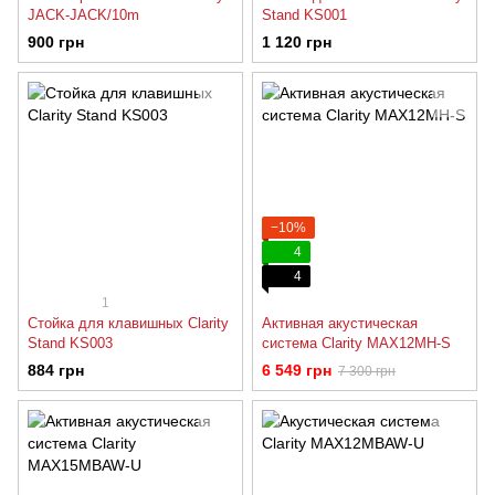
JACK-JACK/10m
Stand KS001
900 грн
1 120 грн
−10%
4
4
1
Стойка для клавишных Clarity
Активная акустическая
Stand KS003
система Clarity MAX12MH-S
884 грн
6 549 грн
7 300 грн