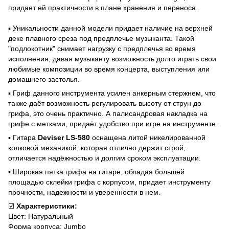
придает ей практичности в плане хранения и переноса.
▪️ Уникальности данной модели придает наличие на верхней
деке плавного среза под предплечье музыканта. Такой
"подлокотник" снимает нагрузку с предплечья во время
исполнения, давая музыканту возможность долго играть свои
любимые композиции во время концерта, выступления или
домашнего застолья.
▪️ Гриф данного инструмента усилен анкерным стержнем, что
также даёт возможность регулировать высоту от струн до
грифа, это очень практично. А палисандровая накладка на
грифе с метками, придаёт удобство при игре на инструменте.
▪️ Гитара
Deviser
LS-580
оснащена литой никелированной
колковой механикой, которая отлично держит строй,
отличается надёжностью и долгим сроком эксплуатации.
▪️ Широкая пятка грифа на гитаре, обладая большей
площадью склейки грифа с корпусом, придает инструменту
прочности, надежности и уверенности в нем.
☑️
Характеристики:
Цвет: Натуральный
Форма корпуса: Jumbo