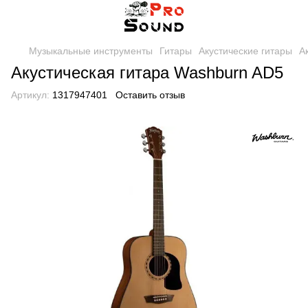
Музыкальные инструменты
Гитары
Акустические гитары
А
Акустическая гитара Washburn AD5
Артикул:
1317947401
Оставить отзыв