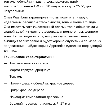
топ ель, обечайки и задняя дека махогон, гриф
махогон/Engineered Wood, 20 ладов, мензура 25.5", цвет
натуральный.
Опыт Washburn гарантирует, что вы получите гитару с
идеальным балансом стабильности, тона и внешнего вида.
Она имеет высококачественный еловый топ с обечайками и
задней декой из красного дерева для полного насыщенного
тона. Те, кто ищет гитару, которая звучит великолепно,
выглядит великолепно и будет хорошо служить им по мере их
продвижения, найдет серию Apprentice идеально подходящей
для них.
Технические характеристики:
Тип: акустическая гитара
Форма корпуса: дредноут
Топ: ель
Нижняя дека и обечайки: красное дерево
Гриф: красное дерево
Накладка: композитная древесина
Верхний порожек: пластиковый, 17 мм