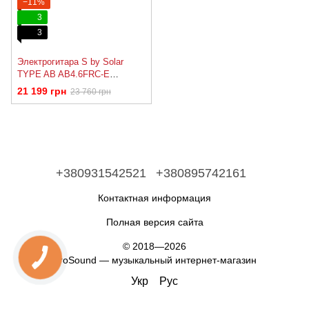
−11%
3
3
Электрогитара S by Solar
TYPE AB AB4.6FRC-E
CARBON BLACK MATTE
21 199 грн
23 760 грн
+380931542521
+380895742161
Контактная информация
Полная версия сайта
© 2018—2026
ProSound — музыкальный интернет-магазин
Укр
Рус