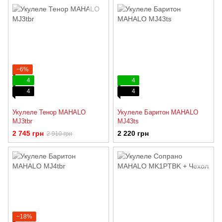
−6%
4
4
4
4
Укулеле Тенор MAHALO
Укулеле Баритон MAHALO
MJ3tbr
MJ43ts
2 745 грн
2 220 грн
2 910 грн
−18%