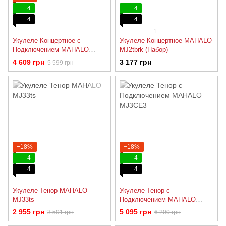
4
4
4
4
1
Укулеле Концертное с
Укулеле Концертное MAHALO
Подключением MAHALO
MJ2tbrk (Набор)
MJ2CEtbr
4 609 грн
3 177 грн
5 599 грн
−18%
−18%
4
4
4
4
Укулеле Тенор MAHALO
Укулеле Тенор с
MJ33ts
Подключением MAHALO
MJ3CE3
2 955 грн
5 095 грн
3 591 грн
6 200 грн