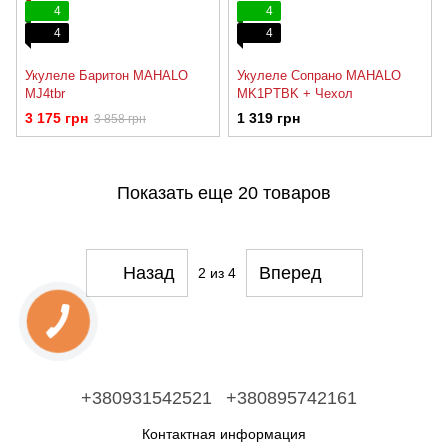
4
4
4
4
Укулеле Баритон MAHALO
Укулеле Сопрано MAHALO
MJ4tbr
MK1PTBK + Чехол
3 175 грн
1 319 грн
3 858 грн
Показать еще 20 товаров
Назад
Вперед
2
из 4
+380931542521
+380895742161
Контактная информация