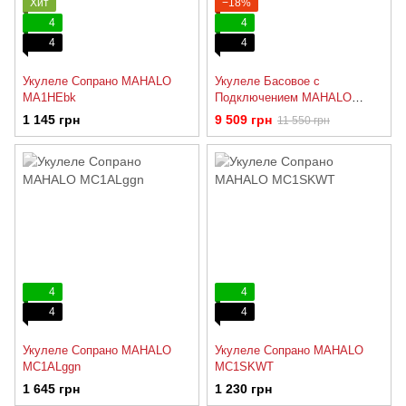
Хит
−18%
4
4
4
4
Укулеле Сопрано MAHALO
Укулеле Басовое с
MA1HEbk
Подключением MAHALO
MB1TBR
1 145 грн
9 509 грн
11 550 грн
4
4
4
4
Укулеле Сопрано MAHALO
Укулеле Сопрано MAHALO
MC1ALggn
MC1SKWT
1 645 грн
1 230 грн