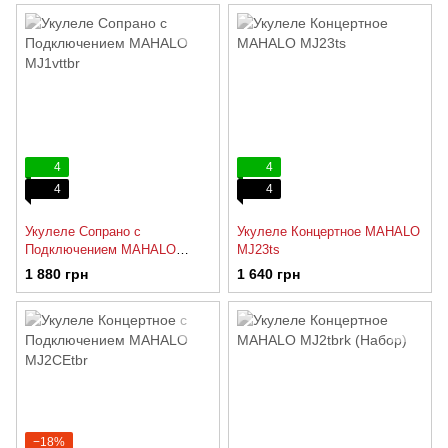
4
4
4
4
Укулеле Сопрано с
Укулеле Концертное MAHALO
Подключением MAHALO
MJ23ts
MJ1vttbr
1 880 грн
1 640 грн
−18%